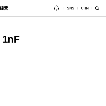
经营
SNS
CHN
就仿制品的免责
资料库
1nF
B2Bi (EDI)
ve
宣传馆
Passive Component Center