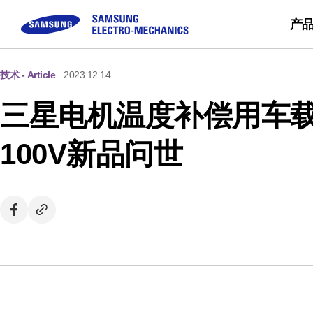
产
技术 - Article
2023.12.14
被动元件
顾客咨询
模块
企业介绍
可持续经营
Sales Pa
三星电机温度补偿用车载MLCC
Buy No
MLCC
FAQ
Camera Module
三星电机介绍
Inductor
咨询
CEO留信
100V新品问世
Chip Resistor
使命 & 愿景
Tantalum
事业场简介
Silicon Capacitor
沿革 & 获奖概况