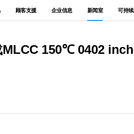
品
顾客支援
企业信息
新闻室
可持续
rtners
封装基板
地球环境
IR
认证书
新闻
员工与社会
应用
电子报
技术资料
进展与成果
 150℃ 0402 inch 
w
Package Substrate
环境战略
业绩公布
环境/安全/品质
主页
财务信息
员工
Automotive
查看电子报
产品目录
Network
伦理管理
气候变化
股东信息
产品环境认证书
最新文章
企业控制结构
社会贡献
Computer
订阅电子报
软件库
Server
合规管理
环境影响
股价信息
情报保安认证书
IR资料室
供应链
Display
Solid State Dri
产品环境
Mobile Phone
Tablet
线上
Wearable