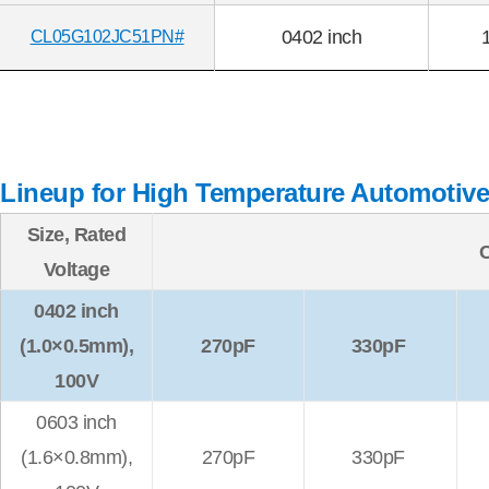
0402 inch
CL05G102JC51PN#
Lineup for High Temperature Automotiv
Size, Rated
Voltage
0402 inch
(1.0×0.5mm),
270pF
330pF
100V
0603 inch
(1.6×0.8mm),
270pF
330pF