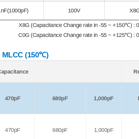
1nF(1000pF)
100V
X8
X8G (Capacitance Change rate in -55 ~ +150℃) :
C0G (Capacitance Change rate in -55 ~ +125℃) :
e MLCC (150℃)
Capacitance
R
470pF
680pF
1,000pF
470pF
680pF
1,000pF