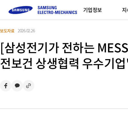
기업정보
지
보도자료
2026.02.26
컴포넌트
고객문의
채용정보
모듈
Sustainability
기업 소개
Sales Partners
[삼성전기가 전하는 MESS
Buy Now
MLCC
FAQ
직무 소개
Camera Module
삼성전기 소개
복
전보건 상생협력 우수기업'
Inductor
문의하기
채용프로세스
CEO 인사말
인
Chip Resistor
채용 Tips
미션 및 비전
Tantalum
사업장 소개
Silicon Capacitor
연혁 및 수상실적