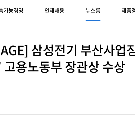
속가능경영
인재채용
뉴스룸
제품
회사생활
패키지기판
Planet
IR
인증서
채용문의
뉴스
People
적용분야
기술자료
뉴스레터
Progress
AGE] 삼성전기 부산사업장,
리후생
Package Substrate
환경전략
실적발표
환경/안전/품질
채용 FAQ
메인
기업지배구조
임직원
Automotive
제품 카탈로그
뉴스레터 보기
윤리경영
Network
 고용노동부 장관상 수상
재육성
기후변화
주주총회
제품환경인증서
문의하기
최신 기사
IR자료실
사회공헌
Computer
소프트웨어 라이브러리
뉴스레터 신청
준법경영
Server
환경영향
주주현황
정보보호인증서
전자공고
공급망
Display
Solid State Dr
제품환경
주가정보
Mobile Phone
Tablet
삼성 통합 인재채
온라인 
재무정보
Wearable