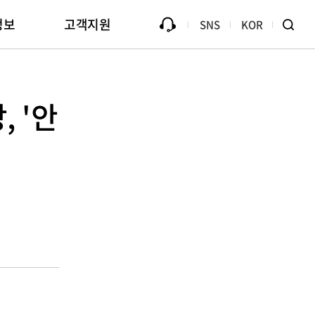
정보
고객지원
SNS
KOR
Library
모조품에 대한 면책
 '안
B2Bi (EDI)
대금지불 안내
방문신청
ive
용
홍보관
Passive Component Center