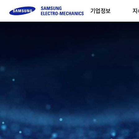
기업정보
지
컴포넌트
고객문의
채용정보
모듈
Sustainability
기업 소개
Sales Partners
Buy Now
MLCC
FAQ
직무 소개
Camera Module
삼성전기 소개
복
Inductor
문의하기
채용프로세스
CEO 인사말
인
Chip Resistor
채용 Tips
미션 및 비전
Tantalum
사업장 소개
Silicon Capacitor
연혁 및 수상실적