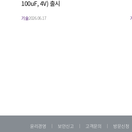
100uF, 4V) 출시
기술
2026.06.17
윤리경영
보안신고
고객문의
방문신청