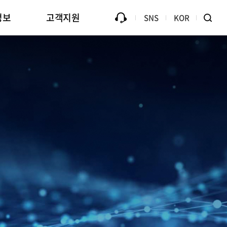
정보
고객지원
SNS
KOR
Library
모조품에 대한 면책
B2Bi (EDI)
대금지불 안내
방문신청
ive
용
홍보관
Passive Component Center