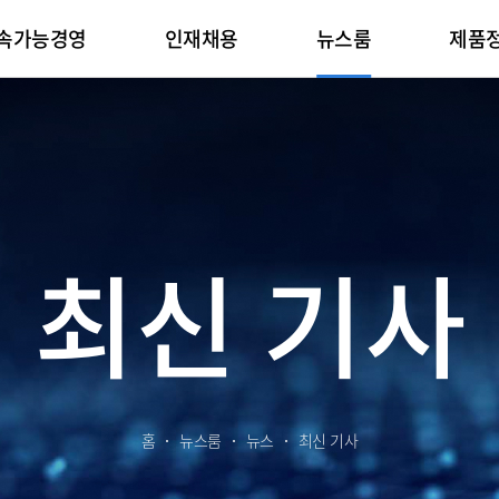
속가능경영
인재채용
뉴스룸
제품
회사생활
패키지기판
Planet
IR
인증서
채용문의
뉴스
People
적용분야
기술자료
뉴스레터
Progress
리후생
Package Substrate
환경전략
실적발표
환경/안전/품질
채용 FAQ
메인
기업지배구조
임직원
Automotive
제품 카탈로그
뉴스레터 보기
윤리경영
Network
재육성
기후변화
주주총회
제품환경인증서
문의하기
최신 기사
IR자료실
사회공헌
Computer
소프트웨어 라이브러리
뉴스레터 신청
준법경영
Server
최신 기사
환경영향
주주현황
정보보호인증서
전자공고
공급망
Display
Solid State Dr
제품환경
주가정보
Mobile Phone
Tablet
삼성 통합 인재채
온라인 
재무정보
Wearable
홈
뉴스룸
뉴스
최신 기사