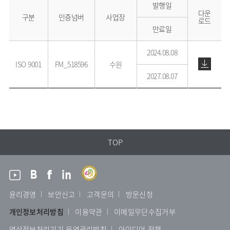
발행일
다운
구분
인증넘버
사업장
로드
만료일
2024.08.08
ISO 9001
FM_518596
수원
2027.08.07
TOP
윤리경영
보안신고
고객문의
방문신청
개인정보처리방침
이용약관
이메일무단수집거부
영상정보처리기기 운영관리방침
아이디어 정책