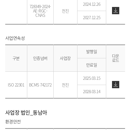
2024.12.26
728349-2024-
AE-RGC-
천진
CNAS
2027.12.25
사업연속성
발행일
다운
구분
인증넘버
사업장
로드
만료일
2025.03.15
ISO 22301
BCMS 742172
천진
2028.03.14
사업장 법인_동남아
환경안전