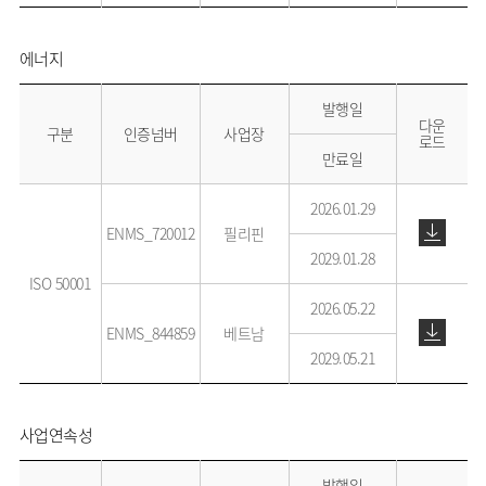
에너지
발행일
다운
구분
인증넘버
사업장
로드
만료일
2026.01.29
ENMS_720012
필리핀
2029.01.28
ISO 50001
2026.05.22
ENMS_844859
베트남
2029.05.21
사업연속성
발행일