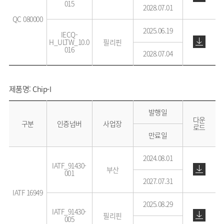
015
2028.07.01
QC 080000
2025.06.19
IECQ-
H_ULTW_10.0
필리핀
016
2028.07.04
제품명: Chip-I
발행일
다운
구분
인증넘버
사업장
로드
만료일
2024.08.01
IATF_91430-
부산
001
2027.07.31
IATF 16949
2025.08.29
IATF_91430-
필리핀
005