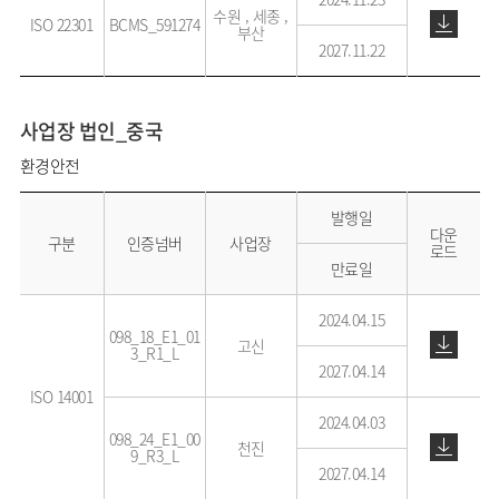
수원 , 세종 ,
ISO 22301
BCMS_591274
부산
2027.11.22
사업장 법인_중국
환경안전
발행일
다운
구분
인증넘버
사업장
로드
만료일
2024.04.15
098_18_E1_01
고신
3_R1_L
2027.04.14
ISO 14001
2024.04.03
098_24_E1_00
천진
9_R3_L
2027.04.14