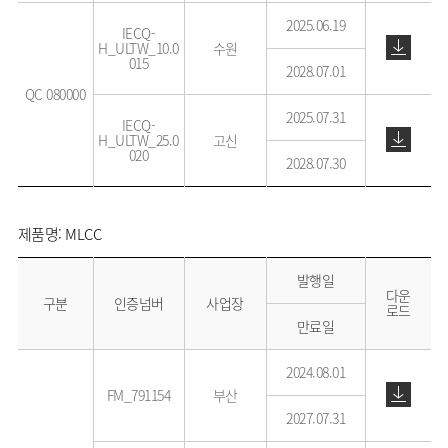
2025.06.19
IECQ-
H_ULTW_10.0
수원
015
2028.07.01
QC 080000
2025.07.31
IECQ-
H_ULTW_25.0
고신
020
2028.07.30
제품명: MLCC
발행일
다운
구분
인증넘버
사업장
로드
만료일
2024.08.01
FM_791154
부산
2027.07.31