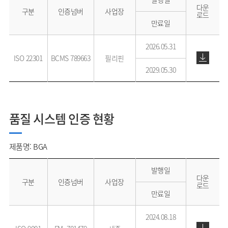
다운
구분
인증넘버
사업장
로드
만료일
2026.05.31
ISO 22301
BCMS 789663
필리핀
2029.05.30
품질 시스템 인증 현황
제품명: BGA
발행일
다운
구분
인증넘버
사업장
로드
만료일
2024.08.18